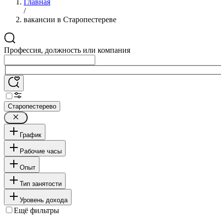
Главная
/
вакансии в Старопестереве
Профессия, должность или компания
Старопестерево
График
Рабочие часы
Опыт
Тип занятости
Уровень дохода
Ещё фильтры