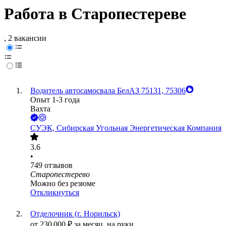
Работа в Старопестереве
, 2 вакансии
Водитель автосамосвала БелАЗ 75131, 75306
Опыт 1-3 года
Вахта
СУЭК, Сибирская Угольная Энергетическая Компания
3.6
•
749
отзывов
Старопестерево
Можно без резюме
Откликнуться
Отделочник (г. Норильск)
от
230 000
₽
за месяц,
на руки