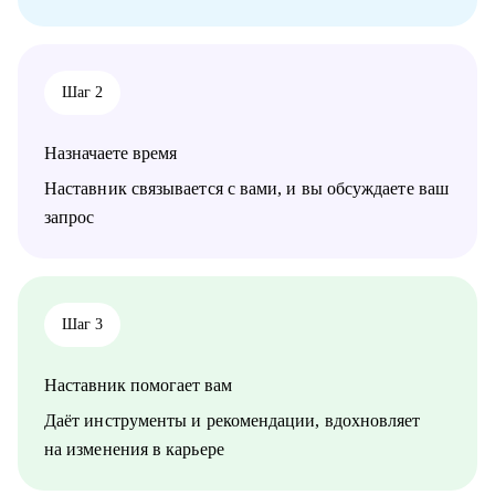
Кому могу помочь:
Маркетологам и специалистам в отделах маркетинга, если ты:
• Начинающий в профессии
• Хочешь выйти на новый этап карьеры
Шаг 2
• Планируешь сменить роль или профиль
• Стремишься стать руководителем
• Хочешь быть полностью уверен в своём резюме и
Назначаете время
коммуникациях
Наставник связывается с вами, и вы обсуждаете ваш
запрос
Шаг 3
Наставник помогает вам
Даёт инструменты и рекомендации, вдохновляет
на изменения в карьере