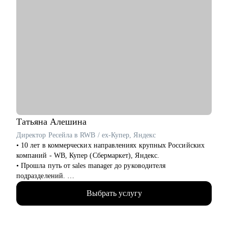
Татьяна
Алешина
Директор Ресейла в RWB / ex-Купер, Яндекс
• 10 лет в коммерческих направлениях крупных Российских
компаний - WB, Купер (Сбермаркет), Яндекс.
• Прошла путь от sales manager до руководителя
подразделений.
• Опыт руководства больших команд 250+ человек.
Выбрать услугу
• Выстраивание направлений с нуля, запуск 4х новых
продуктов на рынок, регламенты, KPI, мотивация,
консалтинг неэффективных направлений.
• Аудит и изменение действующих коммерческих процессов.