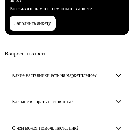
hh.ru?
Расскажите нам о своем опыте в анкете
Заполнить анкету
Вопросы и ответы
Какие наставники есть на маркетплейсе?
Карьерные наставники — это HR-
специалисты, карьерные консультанты,
Как мне выбрать наставника?
психологи, резюмерайтеры и менторы.
Умный поиск поможет в три клика выбрать
Менторы работают в ИТ, дизайне, других
наставника для достижения вашей цели.
С чем может помочь наставник?
узкоспециализированных сферах. Они